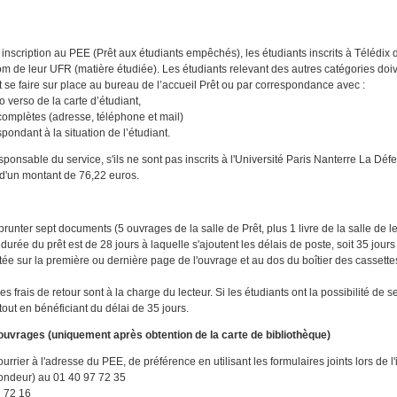
 inscription au PEE (Prêt aux étudiants empêchés), les étudiants inscrits à Télédix 
om de leur UFR (matière étudiée). Les étudiants relevant des autres catégories doiv
eut se faire sur place au bureau de l’accueil Prêt ou par correspondance avec :
o verso de la carte d’étudiant,
complètes (adresse, téléphone et mail)
respondant à la situation de l’étudiant.
ponsable du service, s'ils ne sont pas inscrits à l'Université Paris Nanterre La Défe
d'un montant de 76,22 euros.
mprunter sept documents (5 ouvrages de la salle de Prêt, plus 1 livre de la salle de 
 durée du prêt est de 28 jours à laquelle s'ajoutent les délais de poste, soit 35 jou
tée sur la première ou dernière page de l'ouvrage et au dos du boîtier des cassette
les frais de retour sont à la charge du lecteur. Si les étudiants ont la possibilité d
 tout en bénéficiant du délai de 35 jours.
ouvrages (uniquement après obtention de la carte de bibliothèque)
courrier à l'adresse du PEE, de préférence en utilisant les formulaires joints lors de l'
ondeur) au 01 40 97 72 35
7 72 16