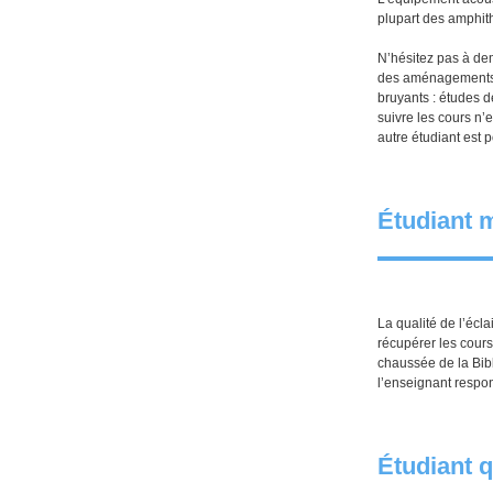
plupart des amphith
N’hésitez pas à de
des aménagements et
bruyants : études d
suivre les cours n’
autre étudiant est p
Étudiant 
La qualité de l’écla
récupérer les cours
chaussée de la Bibl
l’enseignant respon
Étudiant 