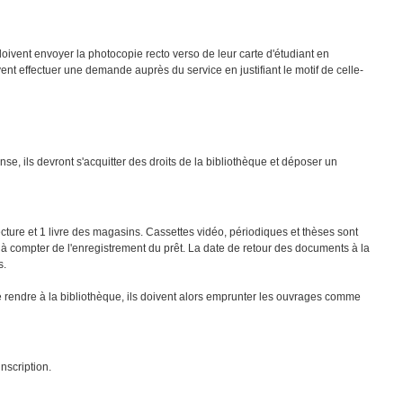
doivent envoyer la photocopie recto verso de leur carte d'étudiant en
ent effectuer une demande auprès du service en justifiant le motif de celle-
nse, ils devront s'acquitter des droits de la bibliothèque et déposer un
lecture et 1 livre des magasins. Cassettes vidéo, périodiques et thèses sont
rs à compter de l'enregistrement du prêt. La date de retour des documents à la
s.
e se rendre à la bibliothèque, ils doivent alors emprunter les ouvrages comme
inscription.