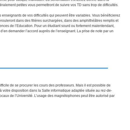
ralement petites vous permettront de suivre vos TD sans trop de difficultés.
nseignants de vos difficultés qui peuvent être variables. Vous bénéficierez
dérouleront dans des filières surchargées, dans des amphithéâtres remplis et
iences de l’Education. Pour un étudiant sourd ou fortement malentendant,
t d’en demander l’accord auprès de l’enseignant. La prise de note par un
difficile de se procurer les cours des professeurs. Mais il est possible de
à votre disposition dans la Salle informatique adaptée située au rez-de-
 locaux de l’Université. L’usage des magnétophones peut être autorisé par