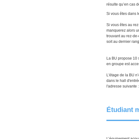
résulte qu’en cas d
Si vous êtes dans l
Si vous êtes au rez
manquerez alors un 
trouvant au rez-de-
soit au dernier ran
La BU propose 10 sa
en groupe est acce
L'étage de la BU n’
dans le hall d'entr
l'adresse suivante 
Étudiant 
L’équipement acoust