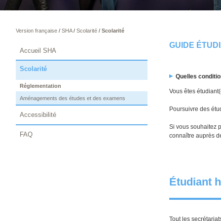
Version française
/
SHA
/
Scolarité
/
Scolarité
GUIDE ÉTUD
Accueil SHA
Scolarité
Quelles conditi
Réglementation
Vous êtes étudiant(
Aménagements des études et des examens
Poursuivre des étu
Accessibilité
Si vous souhaitez p
FAQ
connaître auprès d
Étudiant 
Tout les secrétaria