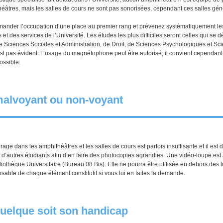
éâtres, mais les salles de cours ne sont pas sonorisées, cependant ces salles géné
mander l’occupation d’une place au premier rang et prévenez systématiquement les e
 des services de l’Université. Les études les plus difficiles seront celles qui se 
e Sciences Sociales et Administration, de Droit, de Sciences Psychologiques et Sc
est pas évident. L’usage du magnétophone peut être autorisé, il convient cependan
ossible.
malvoyant ou non-voyant
irage dans les amphithéâtres et les salles de cours est parfois insuffisante et il est 
 d’autres étudiants afin d’en faire des photocopies agrandies. Une vidéo-loupe est 
iothèque Universitaire (Bureau 08 Bis). Elle ne pourra être utilisée en dehors des
sable de chaque élément constitutif si vous lui en faites la demande.
quelque soit son handicap