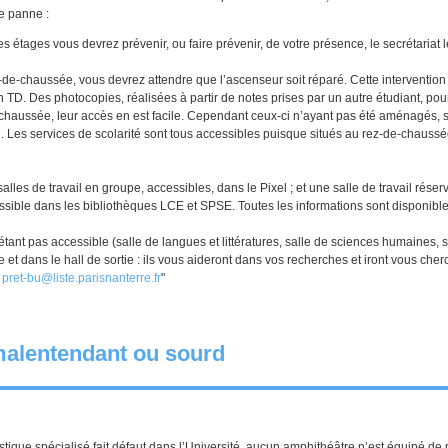
e panne :
es étages vous devrez prévenir, ou faire prévenir, de votre présence, le secrétariat l
-de-chaussée, vous devrez attendre que l’ascenseur soit réparé. Cette interventio
TD. Des photocopies, réalisées à partir de notes prises par un autre étudiant, pour
chaussée, leur accès en est facile. Cependant ceux-ci n’ayant pas été aménagés, sel
g. Les services de scolarité sont tous accessibles puisque situés au rez-de-chauss
lles de travail en groupe, accessibles, dans le Pixel ; et une salle de travail réserv
ssible dans les bibliothèques LCE et SPSE. Toutes les informations sont disponible
étant pas accessible (salle de langues et littératures, salle de sciences humaines,
ée et dans le hall de sortie : ils vous aideront dans vos recherches et iront vous c
:
pret-bu@liste.parisnanterre.fr
"
malentendant ou sourd
ique spécialisé fait défaut dans l’Université, aucun amphithéâtre n’est équipé de 