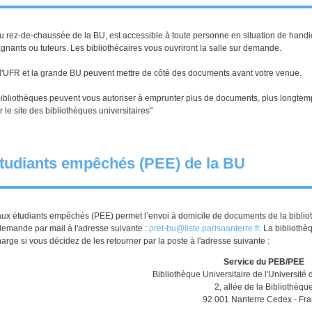
u rez-de-chaussée de la BU, est accessible à toute personne en situation de handicap
nants ou tuteurs. Les bibliothécaires vous ouvriront la salle sur demande.
d'UFR et la grande BU peuvent mettre de côté des documents avant votre venue.
bliothèques peuvent vous autoriser à emprunter plus de documents, plus longtemps 
 le site des bibliothèques universitaires"
étudiants empêchés (PEE) de la BU
aux étudiants empêchés (PEE) permet l’envoi à domicile de documents de la bibliot
demande par mail à l'adresse suivante :
pret-bu@liste.parisnanterre.fr
. La biblioth
charge si vous décidez de les retourner par la poste à l'adresse suivante :
Service du PEB/PEE
Bibliothèque Universitaire de l'Université
2, allée de la Bibliothèqu
92 001 Nanterre Cedex - Fr