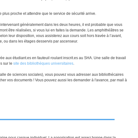
e plus proche et attendre que le service de sécurité arrive.
n intervenant généralement dans les deux heures, il est probable que vous
ront être réalisées, si vous lui en faites la demande. Les amphithéâtres se
on leur disposition, vous assisterez aux cours soit hors travée à l’avant,
ée, ou dans les étages desservis par ascenseur.
ée aux étudiant.es en fauteuil roulant inscrit.es au SHA. Une salle de travail
s sur le
site des bibliothèques universitaires
.
 salle de sciences sociales), vous pouvez vous adresser aux bibliothécaires
hercher vos documents ! Vous pouvez aussi les demander à l'avance, par mail à
prise pour casque individuel. La sonorisation est assez bonne dans la