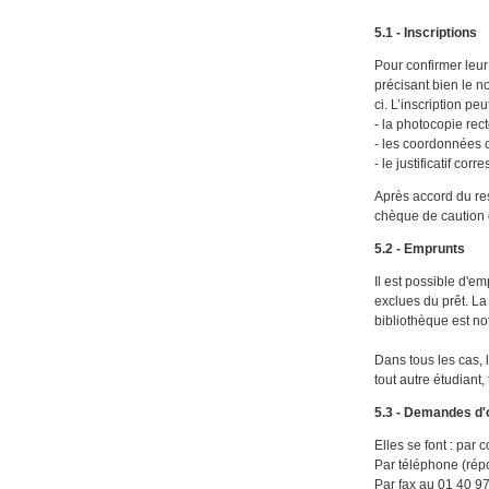
5.1 - Inscriptions
Pour confirmer leur
précisant bien le n
ci. L’inscription p
- la photocopie rect
- les coordonnées 
- le justificatif cor
Après accord du res
chèque de caution 
5.2 - Emprunts
Il est possible d'e
exclues du prêt. La
bibliothèque est no
Dans tous les cas, 
tout autre étudiant,
5.3 - Demandes d'
Elles se font : par 
Par téléphone (rép
Par fax au 01 40 9