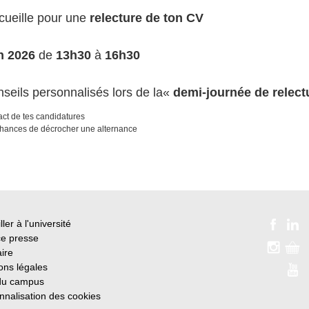
cueille pour une
relecture de ton CV
n 2026
de
13h30
à
16h30
nseils personnalisés lors de la«
demi-journée de relec
act de tes candidatures
chances de décrocher une alternance
ller à l'université
e presse
ire
ons légales
du campus
nnalisation des cookies