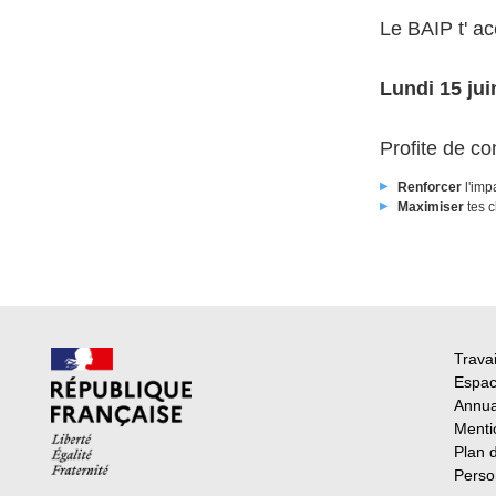
Le BAIP t' ac
Lundi 15 jui
Profite de co
Renforcer
l'imp
Maximiser
tes 
Travai
Espac
Annua
Menti
Plan 
Perso