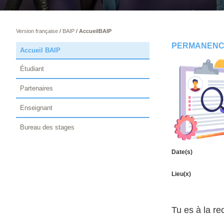
Version française
/
BAIP
/
AccueilBAIP
PERMANENCE
Accueil BAIP
Étudiant
Partenaires
Enseignant
Bureau des stages
Date(s)
Lieu(x)
Tu es à la re