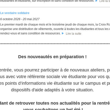
étudiantes et étudiants, sur inscription et sans condition de ressources.
Lire la s
Le vestiaire solidaire
6 octobre 2026
-
20 mai 2027
Le premier mardi de chaque mois et le troisième jeudi de chaque mois, la Croix R
organise une distribution de vêtements, ouverte à toutes les étudiantes et tous les 
rendez-vous et sans condition de ressources.
Lire la suite
---------------------------------------------------------------------------
Des nouveautés en préparation !
entrée, vous pourrez participer à de nouveaux ateliers, 
s avec votre référente sociale vie étudiante pour vos q
les points d’informations vie étudiante sur le campus et pr
dispositifs d'aide adaptés à votre situation.
ant de retrouver toutes nos actualités pour la rentr
vous souhaitons un bel été !