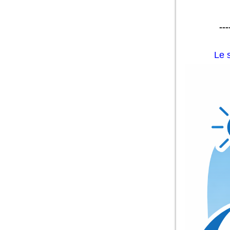
---
Le 