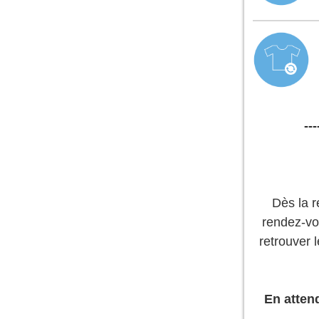
---
Dès la r
rendez‑vou
retrouver 
En attend