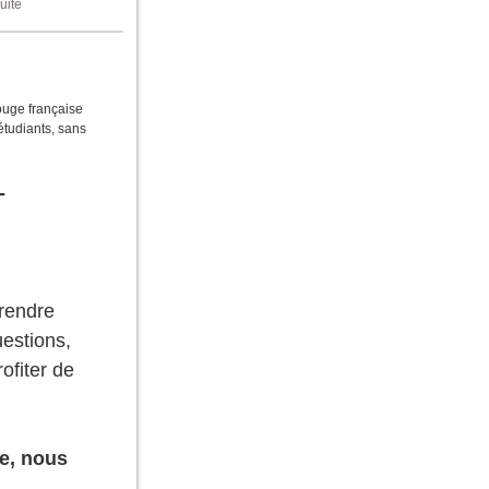
uite
ouge française
étudiants, sans
-
prendre
uestions,
ofiter de
ée, nous