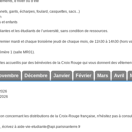
tements, d’hiver ou d’été
ets, gants, écharpes, foulard, casquettes, sacs...)
n
 et enfants
iantes et les étudiants de l’université, sans condition de ressources.
emier mardi et chaque troisième jeudi de chaque mois, de 11h30 à 14h30 (hors va
mère 1 (salle MR01).
tes accueillis par des bénévoles de la Croix Rouge qui vous donnent des vêtement
ovembre
Décembre
Janvier
Février
Mars
Avril
 2026
 2026
ion concernant les distributions de la Croix-Rouge française, n'hésitez pas à consult
, écrivez à aide-vie-etudiante@api.parisnanterre.fr