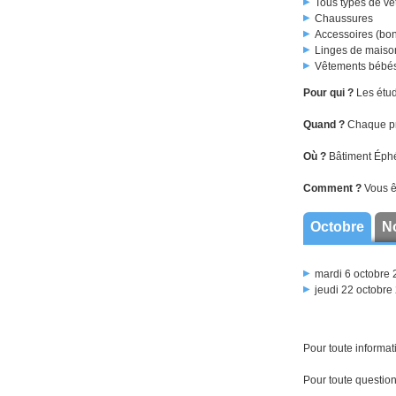
Tous types de vê
Chaussures
Accessoires (bonn
Linges de maiso
Vêtements bébés
Pour qui ?
Les étud
Quand ?
Chaque pr
Où ?
Bâtiment Éphé
Comment ?
Vous ê
Octobre
N
mardi 6 octobre
jeudi 22 octobre
Pour toute informat
Pour toute question