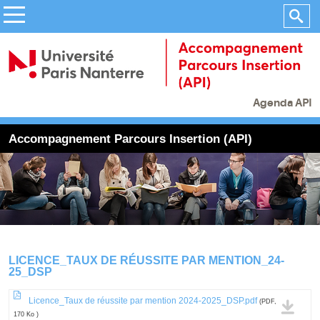
Agenda API
Accompagnement Parcours Insertion (API)
LICENCE_TAUX DE RÉUSSITE PAR MENTION_24-
25_DSP
Licence_Taux de réussite par mention 2024-2025_DSP.pdf
(PDF,
170 Ko )