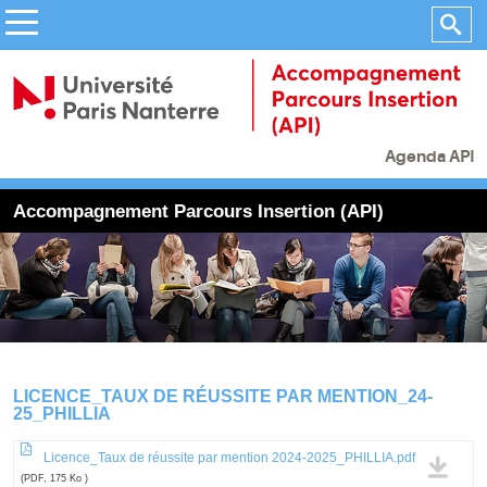
Agenda API
Accompagnement Parcours Insertion (API)
LICENCE_TAUX DE RÉUSSITE PAR MENTION_24-
25_PHILLIA
Licence_Taux de réussite par mention 2024-2025_PHILLIA.pdf
(PDF, 175 Ko )